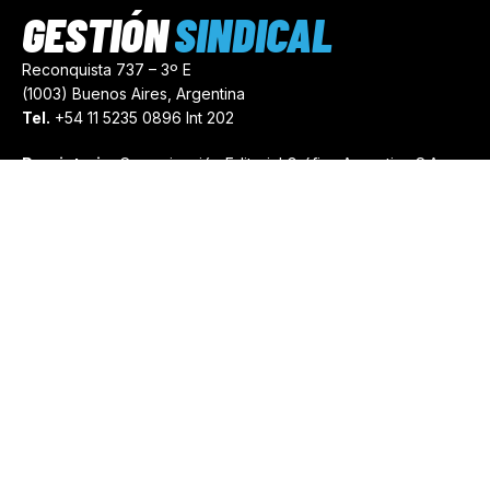
GESTIÓN
SINDICAL
Reconquista 737 – 3º E
(1003) Buenos Aires, Argentina
Tel.
+54 11 5235 0896 Int 202
Propietario:
Comunicación Editorial Gráfica Argentina S.A.
Número de Registro:
44103971
comercial@gestionsindical.com
redaccion@gestionsindical.com
Media Kit
Copyright © 2021.
Gestión Sindical. Todos Los Derechos
Reservados.
by