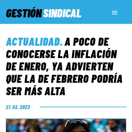
GESTIÓN
SINDICAL
ACTUALIDAD
ACTUALIDAD
.
A POCO DE
SERVICIOS SOCIALES
CONOCERSE LA INFLACIÓN
DE ENERO, YA ADVIERTEN
INFORMES ESPECIALES
QUE LA DE FEBRERO PODRÍA
SER MÁS ALTA
FUERA DE MEGÁFONO
21. 02. 2023
EL LADO «G»