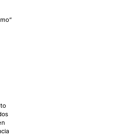
smo”
to
dos
én
ncia