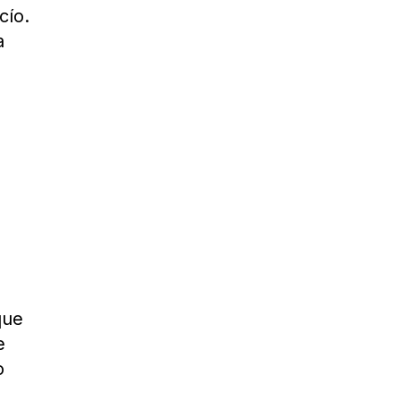
cío.
a
o
que
e
o