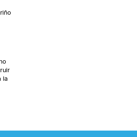
riño
e
 no
ruir
 la