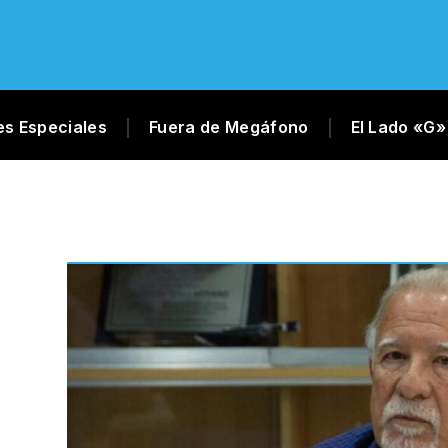
es Especiales
Fuera de Megáfono
El Lado «G»