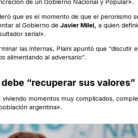
oncreción de un Gobierno Nacional y Popular».
deró que es el momento de que el peronismo s
entar al Gobierno de
Javier Milei,
a quien defini
ultador serial».
nar las internas, Plaini apuntó que “discutir e
os alimentando al adversario”.
o debe “recuperar sus valores”
os viviendo momentos muy complicados, comple
 población argentina».