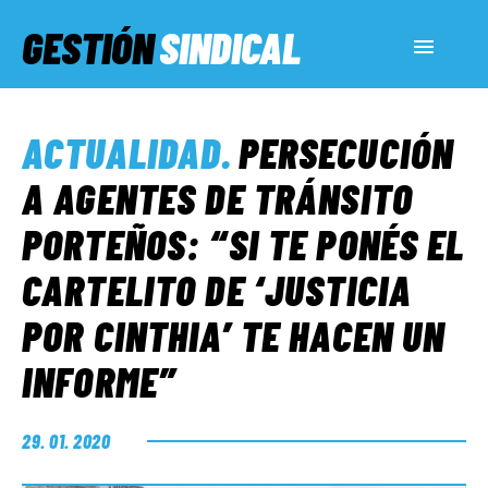
GESTIÓN
SINDICAL
ACTUALIDAD
ACTUALIDAD
.
PERSECUCIÓN
SERVICIOS SOCIALES
A AGENTES DE TRÁNSITO
PORTEÑOS: “SI TE PONÉS EL
INFORMES ESPECIALES
CARTELITO DE ‘JUSTICIA
POR CINTHIA’ TE HACEN UN
FUERA DE MEGÁFONO
INFORME”
EL LADO «G»
29. 01. 2020