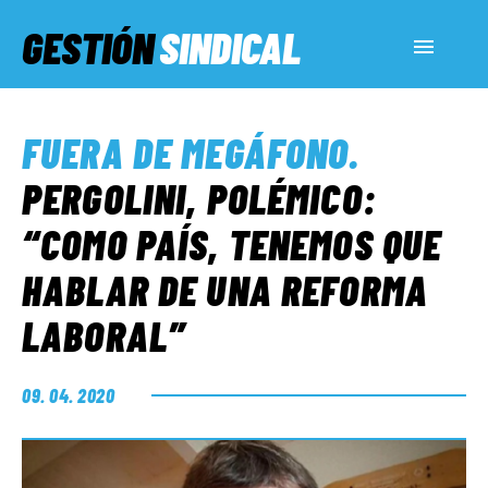
GESTIÓN
SINDICAL
ACTUALIDAD
FUERA DE MEGÁFONO
.
SERVICIOS SOCIALES
PERGOLINI, POLÉMICO:
“COMO PAÍS, TENEMOS QUE
INFORMES ESPECIALES
HABLAR DE UNA REFORMA
LABORAL”
FUERA DE MEGÁFONO
09. 04. 2020
EL LADO «G»