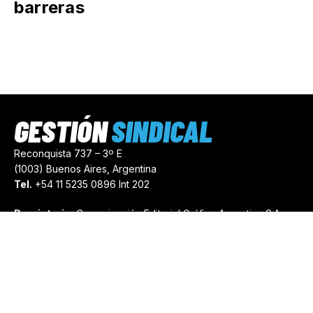
barreras
GESTIÓN
SINDICAL
Reconquista 737 – 3º E
(1003) Buenos Aires, Argentina
Tel.
+54 11 5235 0896 Int 202
Propietario:
Comunicación Editorial Gráfica Argentina S.A.
Número de Registro:
44103971
comercial@gestionsindical.com
redaccion@gestionsindical.com
Media Kit