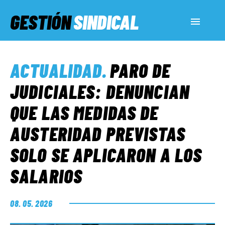
GESTIÓN
SINDICAL
ACTUALIDAD
ACTUALIDAD
.
PARO DE
SERVICIOS SOCIALES
JUDICIALES: DENUNCIAN
QUE LAS MEDIDAS DE
INFORMES ESPECIALES
AUSTERIDAD PREVISTAS
SOLO SE APLICARON A LOS
FUERA DE MEGÁFONO
SALARIOS
EL LADO «G»
08. 05. 2026