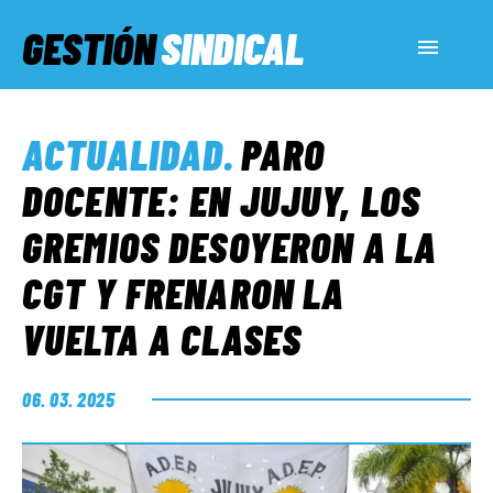
GESTIÓN
SINDICAL
ACTUALIDAD
ACTUALIDAD
.
PARO
SERVICIOS SOCIALES
DOCENTE: EN JUJUY, LOS
GREMIOS DESOYERON A LA
INFORMES ESPECIALES
CGT Y FRENARON LA
VUELTA A CLASES
FUERA DE MEGÁFONO
06. 03. 2025
EL LADO «G»