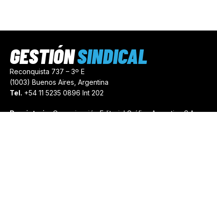
GESTIÓN
SINDICAL
Reconquista 737 – 3º E
(1003) Buenos Aires, Argentina
Tel.
+54 11 5235 0896 Int 202
Propietario:
Comunicación Editorial Gráfica Argentina S.A.
Número de Registro:
44103971
comercial@gestionsindical.com
redaccion@gestionsindical.com
Media Kit
Copyright © 2021.
Gestión Sindical. Todos Los Derechos