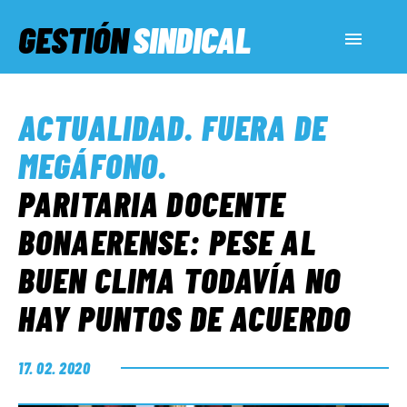
GESTIÓN
SINDICAL
ACTUALIDAD
ACTUALIDAD
.
FUERA DE
SERVICIOS SOCIALES
MEGÁFONO
.
PARITARIA DOCENTE
INFORMES ESPECIALES
BONAERENSE: PESE AL
BUEN CLIMA TODAVÍA NO
FUERA DE MEGÁFONO
HAY PUNTOS DE ACUERDO
EL LADO «G»
17. 02. 2020