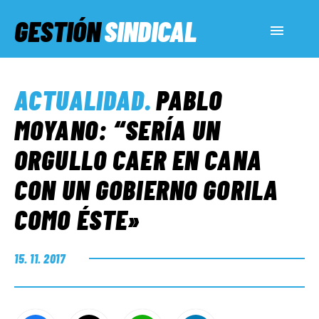
GESTIÓN
SINDICAL
ACTUALIDAD
ACTUALIDAD
.
PABLO
SERVICIOS SOCIALES
MOYANO: “SERÍA UN
ORGULLO CAER EN CANA
INFORMES ESPECIALES
CON UN GOBIERNO GORILA
COMO ÉSTE»
FUERA DE MEGÁFONO
15. 11. 2017
EL LADO «G»