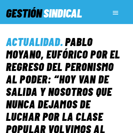
GESTIÓN
SINDICAL
ACTUALIDAD
ACTUALIDAD
.
PABLO
SERVICIOS SOCIALES
MOYANO, EUFÓRICO POR EL
REGRESO DEL PERONISMO
INFORMES ESPECIALES
AL PODER: “HOY VAN DE
SALIDA Y NOSOTROS QUE
FUERA DE MEGÁFONO
NUNCA DEJAMOS DE
EL LADO «G»
LUCHAR POR LA CLASE
POPULAR VOLVIMOS AL