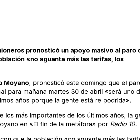
Camioneros pronosticó un apoyo masivo al paro 
blación «no aguanta más las tarifas, los
o Moyano
, pronosticó este domingo que el par
cal para mañana martes 30 de abril «será uno 
timos años porque la gente está re podrida».
de los más importantes de los últimos años, la 
oyano en «El fin de la metáfora» por
Radio 10
.
ió con que la población «no aguanta más las tarif