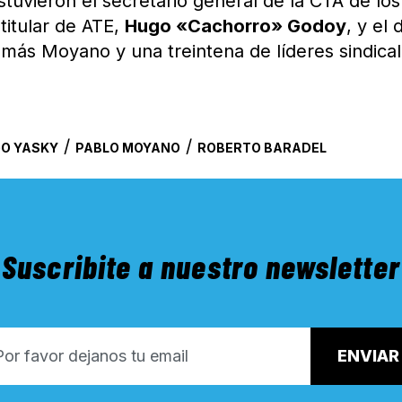
tuvieron el secretario general de la CTA de los
l titular de ATE,
Hugo «Cachorro» Godoy
, y el 
emás Moyano y una treintena de líderes sindical
/
/
O YASKY
PABLO MOYANO
ROBERTO BARADEL
Suscribite a nuestro newsletter