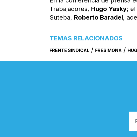
En la conferencia de prensa es
Trabajadores,
Hugo Yasky
; e
Suteba,
Roberto Baradel
, ad
TEMAS RELACIONADOS
/
/
FRENTE SINDICAL
FRESIMONA
HUG