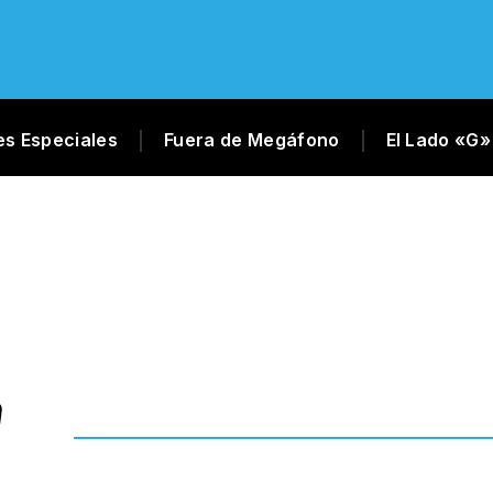
es Especiales
Fuera de Megáfono
El Lado «G»
O