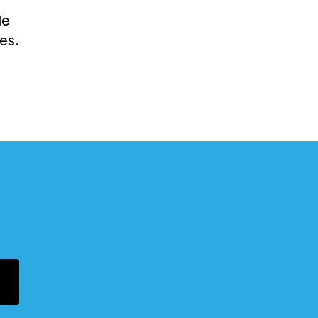
de
es.