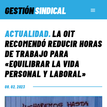
GESTIÓN
SINDICAL
ACTUALIDAD
ACTUALIDAD
.
LA OIT
SERVICIOS SOCIALES
RECOMENDÓ REDUCIR HORAS
DE TRABAJO PARA
INFORMES ESPECIALES
«EQUILIBRAR LA VIDA
PERSONAL Y LABORAL»
FUERA DE MEGÁFONO
08. 02. 2023
EL LADO «G»