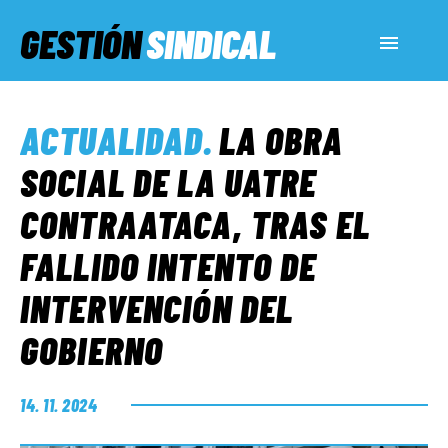
GESTIÓN
SINDICAL
ACTUALIDAD
ACTUALIDAD
.
LA OBRA
SERVICIOS SOCIALES
SOCIAL DE LA UATRE
CONTRAATACA, TRAS EL
INFORMES ESPECIALES
FALLIDO INTENTO DE
INTERVENCIÓN DEL
FUERA DE MEGÁFONO
GOBIERNO
EL LADO «G»
14. 11. 2024