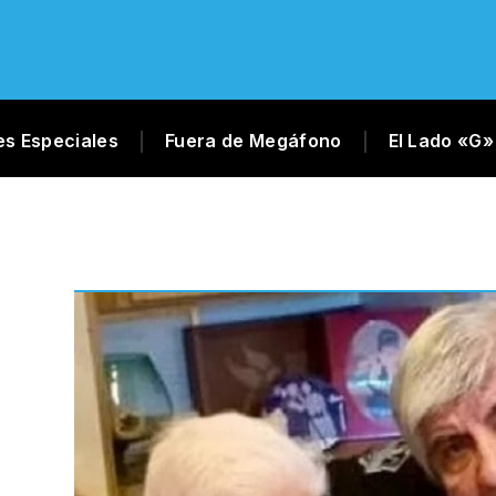
es Especiales
Fuera de Megáfono
El Lado «G»