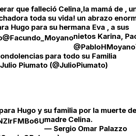
rar que falleció Celina,la mamá de
, u
uchadora toda su vida! un abrazo enor
ara Hugo para su hermana Eva , a sus
nietos
Karina, Pa
o
@Facundo_Moyano
@PabloHMoyano
ondolencias para todo su Familia
Julio Piumato (@JulioPiumato)
para Hugo y su familia por la muerte d
madre Celina.
m/NZIrFMBo6U
— Sergio Omar Palazzo