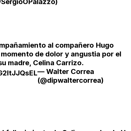
SergioOPalazzo)
ompañamiento al compañero Hugo
momento de dolor y angustia por el
su madre, Celina Carrizo.
— Walter Correa
/G2ltJJQsEL
(@dipwaltercorrea)