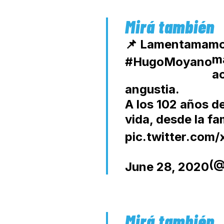
📌 Lamentamamos 
m
#HugoMoyano
a
angustia.
A los 102 años d
vida, desde la f
pic.twitter.com
(@
June 28, 2020