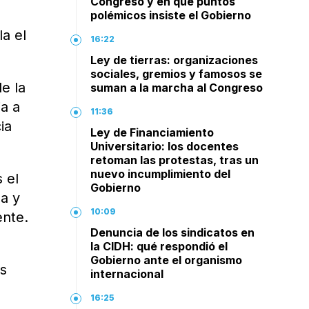
Congreso y en qué puntos
polémicos insiste el Gobierno
a el
16:22
Ley de tierras: organizaciones
sociales, gremios y famosos se
e la
suman a la marcha al Congreso
ia a
11:36
ia
Ley de Financiamiento
Universitario: los docentes
retoman las protestas, tras un
nuevo incumplimiento del
 el
Gobierno
la y
10:09
ente.
Denuncia de los sindicatos en
la CIDH: qué respondió el
Gobierno ante el organismo
es
internacional
16:25