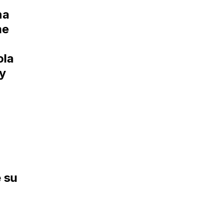
na
me
ola
y
e su