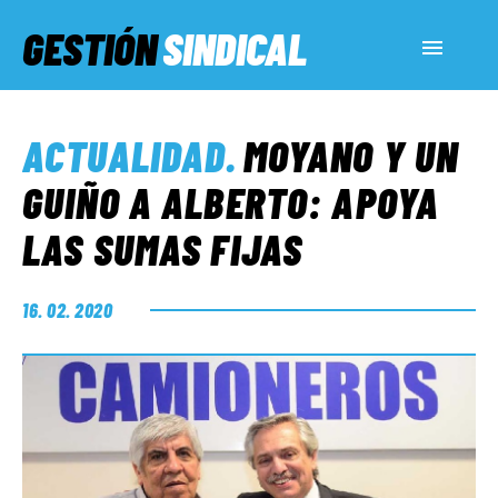
GESTIÓN
SINDICAL
ACTUALIDAD
ACTUALIDAD
.
MOYANO Y UN
SERVICIOS SOCIALES
GUIÑO A ALBERTO: APOYA
LAS SUMAS FIJAS
INFORMES ESPECIALES
16. 02. 2020
FUERA DE MEGÁFONO
EL LADO «G»