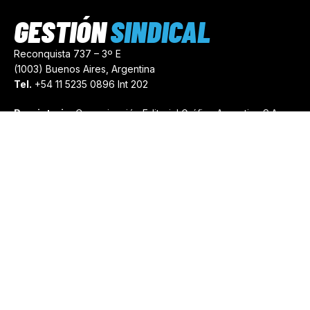
GESTIÓN
SINDICAL
Reconquista 737 – 3º E
(1003) Buenos Aires, Argentina
Tel.
+54 11 5235 0896 Int 202
Propietario:
Comunicación Editorial Gráfica Argentina S.A.
Número de Registro:
44103971
comercial@gestionsindical.com
redaccion@gestionsindical.com
Media Kit
Copyright © 2021.
Gestión Sindical. Todos Los Derechos
Reservados.
by