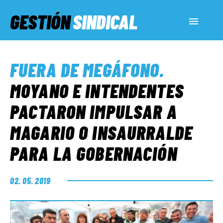
GESTIÓN
SINDICAL
ACTUALIDAD
FUERA DE MEGÁFONO
.
SERVICIOS SOCIALES
MOYANO E INTENDENTES
PACTARON IMPULSAR A
INFORMES ESPECIALES
MAGARIO O INSAURRALDE
PARA LA GOBERNACIÓN
FUERA DE MEGÁFONO
02. 05. 2019
EL LADO «G»