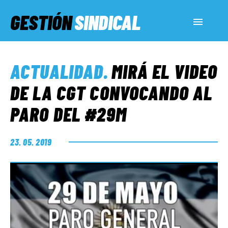
GESTIÓN
SINDICAL
ACTUALIDAD
ACTUALIDAD
.
MIRÁ EL VIDEO
SERVICIOS SOCIALES
DE LA CGT CONVOCANDO AL
PARO DEL #29M
INFORMES ESPECIALES
23. 05. 2019
FUERA DE MEGÁFONO
EL LADO «G»