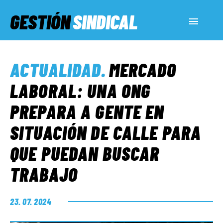
GESTIÓN
SINDICAL
ACTUALIDAD
ACTUALIDAD
.
MERCADO
SERVICIOS SOCIALES
LABORAL: UNA ONG
PREPARA A GENTE EN
INFORMES ESPECIALES
SITUACIÓN DE CALLE PARA
QUE PUEDAN BUSCAR
FUERA DE MEGÁFONO
TRABAJO
EL LADO «G»
23. 07. 2024