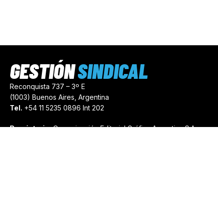
GESTIÓN
SINDICAL
Reconquista 737 – 3º E
(1003) Buenos Aires, Argentina
Tel.
+54 11 5235 0896 Int 202
Propietario:
Comunicación Editorial Gráfica Argentina S.A.
Número de Registro:
44103971
comercial@gestionsindical.com
redaccion@gestionsindical.com
Media Kit