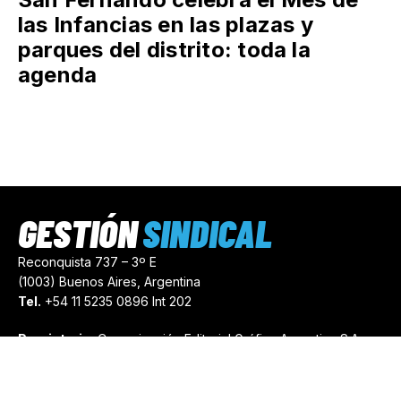
las Infancias en las plazas y
parques del distrito: toda la
agenda
GESTIÓN
SINDICAL
Reconquista 737 – 3º E
(1003) Buenos Aires, Argentina
Tel.
+54 11 5235 0896 Int 202
Propietario:
Comunicación Editorial Gráfica Argentina S.A.
Número de Registro:
44103971
comercial@gestionsindical.com