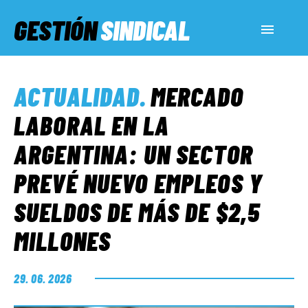
GESTIÓN
SINDICAL
ACTUALIDAD
ACTUALIDAD
.
MERCADO
SERVICIOS SOCIALES
LABORAL EN LA
ARGENTINA: UN SECTOR
INFORMES ESPECIALES
PREVÉ NUEVO EMPLEOS Y
SUELDOS DE MÁS DE $2,5
FUERA DE MEGÁFONO
MILLONES
EL LADO «G»
29. 06. 2026