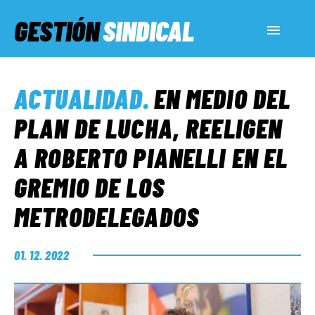
GESTIÓN
SINDICAL
ACTUALIDAD
ACTUALIDAD
.
EN MEDIO DEL
SERVICIOS SOCIALES
PLAN DE LUCHA, REELIGEN
A ROBERTO PIANELLI EN EL
INFORMES ESPECIALES
GREMIO DE LOS
METRODELEGADOS
FUERA DE MEGÁFONO
01. 12. 2022
EL LADO «G»