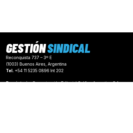
GESTIÓN
SINDICAL
Reconquista 737 – 3º E
(1003) Buenos Aires, Argentina
Tel.
+54 11 5235 0896 Int 202
Propietario:
Comunicación Editorial Gráfica Argentina S.A.
Número de Registro:
44103971
comercial@gestionsindical.com
redaccion@gestionsindical.com
Media Kit