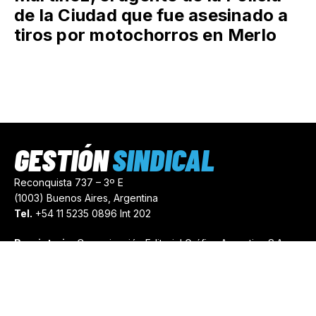
de la Ciudad que fue asesinado a
tiros por motochorros en Merlo
GESTIÓN
SINDICAL
Reconquista 737 – 3º E
(1003) Buenos Aires, Argentina
Tel.
+54 11 5235 0896 Int 202
Propietario:
Comunicación Editorial Gráfica Argentina S.A.
Número de Registro:
44103971
comercial@gestionsindical.com
redaccion@gestionsindical.com