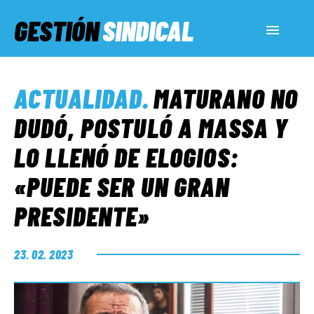
GESTIÓN
SINDICAL
ACTUALIDAD
ACTUALIDAD
.
MATURANO NO
SERVICIOS SOCIALES
DUDÓ, POSTULÓ A MASSA Y
LO LLENÓ DE ELOGIOS:
INFORMES ESPECIALES
«PUEDE SER UN GRAN
PRESIDENTE»
FUERA DE MEGÁFONO
23. 02. 2023
EL LADO «G»