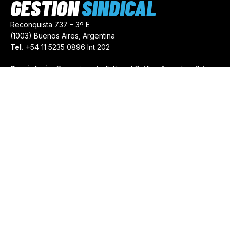
GESTIÓN
SINDICAL
Reconquista 737 – 3º E
(1003) Buenos Aires, Argentina
Tel.
+54 11 5235 0896 Int 202
Propietario:
Comunicación Editorial Gráfica Argentina S.A.
Número de Registro:
44103971
comercial@gestionsindical.com
redaccion@gestionsindical.com
Media Kit
Copyright © 2021.
Gestión Sindical. Todos Los Derechos
Reservados.
by