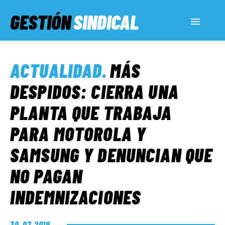
GESTIÓN
SINDICAL
ACTUALIDAD
ACTUALIDAD
.
MÁS
SERVICIOS SOCIALES
DESPIDOS: CIERRA UNA
PLANTA QUE TRABAJA
INFORMES ESPECIALES
PARA MOTOROLA Y
SAMSUNG Y DENUNCIAN QUE
FUERA DE MEGÁFONO
NO PAGAN
EL LADO «G»
INDEMNIZACIONES
30. 07. 2019