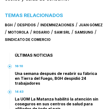
TEMAS RELACIONADOS
/
/
/
BGH
DESPIDOS
INDEMNIZACIONES
JUAN GÓMEZ
/
/
/
/
/
MOTOROLA
ROSARIO
SAM SRL
SAMSUNG
SINDICATO DE COMERCIO
ÚLTIMAS NOTICIAS
16:10
Una semana después de reabrir su fábrica
en Tierra del Fuego, BGH despidió 24
trabajadores
14:43
La UOM La Matanza habilitó la atención sin
coseguros en sus centros de salud para
afiliados de todo el país