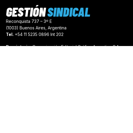
GESTIÓN
SINDICAL
Reconquista 737 – 3º E
(1003) Buenos Aires, Argentina
Tel.
+54 11 5235 0896 Int 202
Propietario:
Comunicación Editorial Gráfica Argentina S.A.
Número de Registro:
44103971
comercial@gestionsindical.com
redaccion@gestionsindical.com
Media Kit
Copyright © 2021.
Gestión Sindical. Todos Los Derechos
Reservados.
by