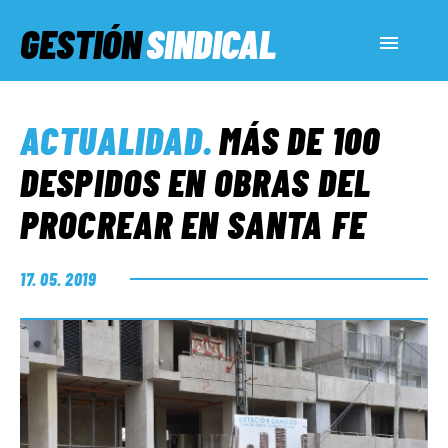
GESTIÓN
SINDICAL
ACTUALIDAD
ACTUALIDAD
.
MÁS DE 100
SERVICIOS SOCIALES
DESPIDOS EN OBRAS DEL
PROCREAR EN SANTA FE
INFORMES ESPECIALES
17. 05. 2019
FUERA DE MEGÁFONO
EL LADO «G»