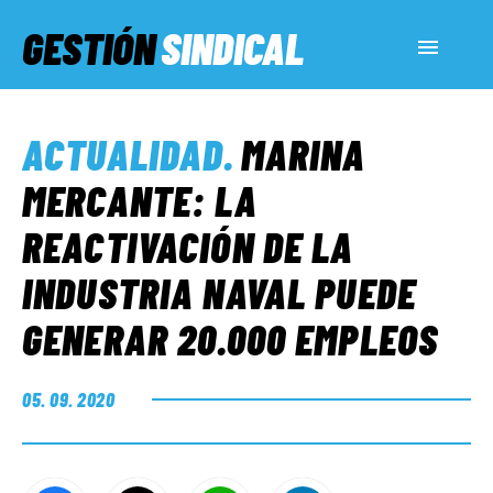
GESTIÓN
SINDICAL
ACTUALIDAD
ACTUALIDAD
.
MARINA
SERVICIOS SOCIALES
MERCANTE: LA
REACTIVACIÓN DE LA
INFORMES ESPECIALES
INDUSTRIA NAVAL PUEDE
GENERAR 20.000 EMPLEOS
FUERA DE MEGÁFONO
05. 09. 2020
EL LADO «G»