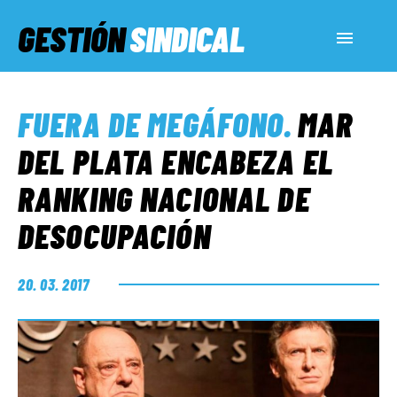
GESTIÓN
SINDICAL
ACTUALIDAD
FUERA DE MEGÁFONO
.
MAR
SERVICIOS SOCIALES
DEL PLATA ENCABEZA EL
RANKING NACIONAL DE
INFORMES ESPECIALES
DESOCUPACIÓN
FUERA DE MEGÁFONO
20. 03. 2017
EL LADO «G»