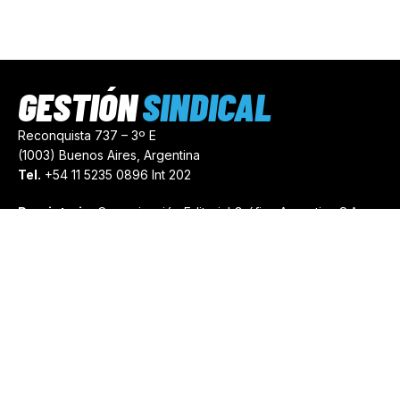
GESTIÓN
SINDICAL
Reconquista 737 – 3º E
(1003) Buenos Aires, Argentina
Tel.
+54 11 5235 0896 Int 202
Propietario:
Comunicación Editorial Gráfica Argentina S.A.
Número de Registro:
44103971
comercial@gestionsindical.com
redaccion@gestionsindical.com
Media Kit
Copyright © 2021.
Gestión Sindical. Todos Los Derechos