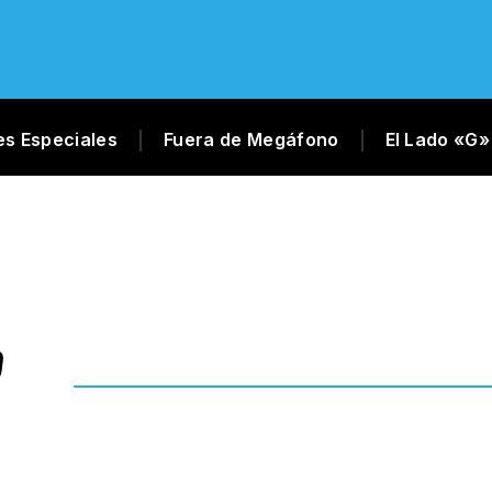
es Especiales
Fuera de Megáfono
El Lado «G»
0