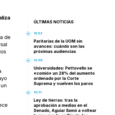
aliza
ÚLTIMAS NOTICIAS
15:52
na de
Paritarias de la UOM sin
sal
avances: cuándo son las
los
próximas audiencias
12:05
Universidades: Pettovello se
a
«comió» un 28% del aumento
ayo
ordenado por la Corte
Suprema y vuelven los paros
 un
10:11
Ley de tierras: tras la
dece
aprobación a medias en el
Senado, Aguiar llamó a voltear