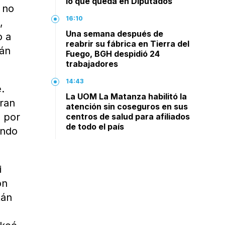
lo que queda en Diputados
 no
16:10
,
Una semana después de
o a
reabrir su fábrica en Tierra del
tán
Fuego, BGH despidió 24
trabajadores
14:43
.
La UOM La Matanza habilitó la
gran
atención sin coseguros en sus
s por
centros de salud para afiliados
de todo el país
ando
i
ón
tán