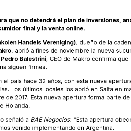
ra que no detendrá el plan de inversiones, an
umidor final y la venta online.
kolen Handels Vereniging)
, dueño de la cade
akro
, abrió a fines de noviembre la nueva sucur
o
Pedro Balestrini
, CEO de Makro confirma que 
na siguen firmes.
n el país hace 32 años, con esta nueva apertur
as. Los últimos locales los abrió en Salta en m
re de 2017. Esta nueva apertura forma parte de
de Holanda.
ro señaló a
BAE Negocios
: “Esta apertura obe
emos venido implementando en Argentina.