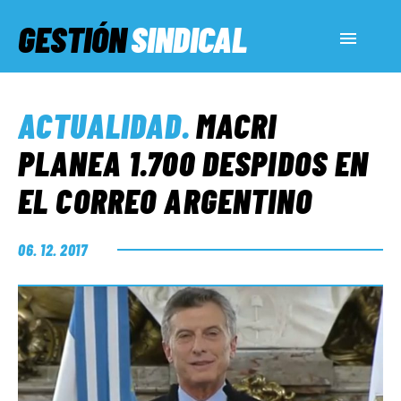
GESTIÓN
SINDICAL
ACTUALIDAD
ACTUALIDAD
.
MACRI
SERVICIOS SOCIALES
PLANEA 1.700 DESPIDOS EN
EL CORREO ARGENTINO
INFORMES ESPECIALES
06. 12. 2017
FUERA DE MEGÁFONO
EL LADO «G»