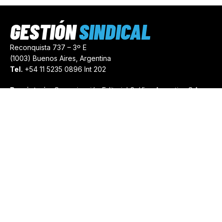
GESTIÓN
SINDICAL
Reconquista 737 – 3º E
(1003) Buenos Aires, Argentina
Tel.
+54 11 5235 0896 Int 202
Propietario:
Comunicación Editorial Gráfica Argentina S.A.
Número de Registro:
44103971
comercial@gestionsindical.com
redaccion@gestionsindical.com
Media Kit
Copyright © 2021.
Gestión Sindical. Todos Los Derechos
Reservados.