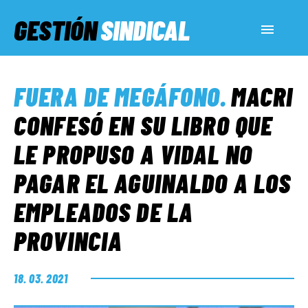
GESTIÓN
SINDICAL
ACTUALIDAD
FUERA DE MEGÁFONO
.
MACRI
SERVICIOS SOCIALES
CONFESÓ EN SU LIBRO QUE
LE PROPUSO A VIDAL NO
INFORMES ESPECIALES
PAGAR EL AGUINALDO A LOS
EMPLEADOS DE LA
FUERA DE MEGÁFONO
PROVINCIA
EL LADO «G»
18. 03. 2021