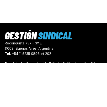
GESTIÓN
SINDICAL
Reconquista 737 – 3º E
(1003) Buenos Aires, Argentina
Tel.
+54 11 5235 0896 Int 202
Propietario:
Comunicación Editorial Gráfica Argentina S.A.
Número de Registro:
44103971
comercial@gestionsindical.com
redaccion@gestionsindical.com
Media Kit