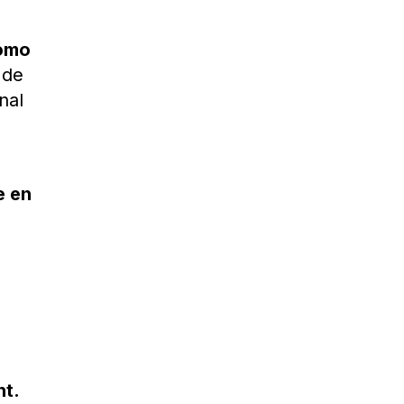
a
como
 de
nal
e en
s
nt.