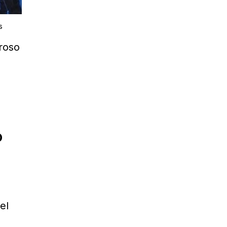
s
roso
Ó
el