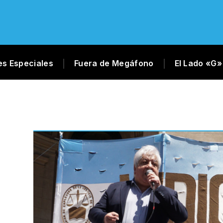
es Especiales
Fuera de Megáfono
El Lado «G»