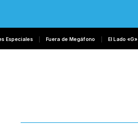
es Especiales
Fuera de Megáfono
El Lado «G»