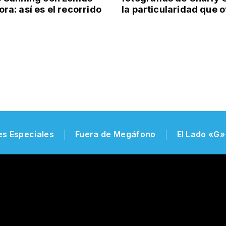
ra: así es el recorrido
la particularidad que 
es Especiales
Fuera de Megáfono
El Lado «G»