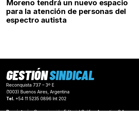
Moreno tendrá un nuevo espacio
para la atención de personas del
espectro autista
GESTIÓN
SINDICAL
Reconquista 737 – 3º E
(1003) Buenos Aires, Argentina
Tel.
+54 11 5235 0896 Int 202
Propietario:
Comunicación Editorial Gráfica Argentina S.A.
Número de Registro:
44103971
comercial@gestionsindical.com
redaccion@gestionsindical.com