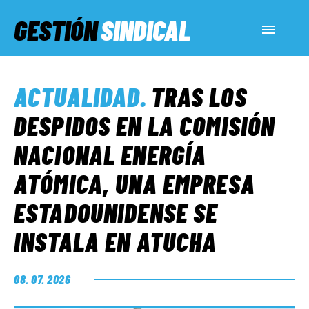
GESTIÓN
SINDICAL
ACTUALIDAD
ACTUALIDAD
.
TRAS LOS
SERVICIOS SOCIALES
DESPIDOS EN LA COMISIÓN
NACIONAL ENERGÍA
INFORMES ESPECIALES
ATÓMICA, UNA EMPRESA
ESTADOUNIDENSE SE
FUERA DE MEGÁFONO
INSTALA EN ATUCHA
EL LADO «G»
08. 07. 2026