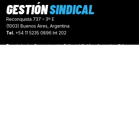
GESTIÓN
SINDICAL
Reconquista 737 – 3º E
(1003) Buenos Aires, Argentina
Tel.
+54 11 5235 0896 Int 202
Propietario:
Comunicación Editorial Gráfica Argentina S.A.
Número de Registro:
44103971
comercial@gestionsindical.com
redaccion@gestionsindical.com
Media Kit
Copyright © 2021.
Gestión Sindical. Todos Los Derechos
Reservados.
by