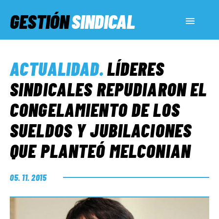
GESTIÓN
SINDICAL
ACTUALIDAD
ACTUALIDAD
.
LÍDERES
SERVICIOS SOCIALES
SINDICALES REPUDIARON EL
CONGELAMIENTO DE LOS
INFORMES ESPECIALES
SUELDOS Y JUBILACIONES
QUE PLANTEÓ MELCONIAN
FUERA DE MEGÁFONO
05. 11. 2015
EL LADO «G»