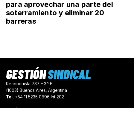
para aprovechar una parte del
soterramiento y eliminar 20
barreras
GESTIÓN
SINDICAL
Reconquista 737 – 3º E
(1003) Buenos Aires, Argentina
Tel.
+54 11 5235 0896 Int 202
Propietario:
Comunicación Editorial Gráfica Argentina S.A.
Número de Registro:
44103971
comercial@gestionsindical.com