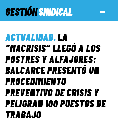
GESTIÓN
SINDICAL
ACTUALIDAD
ACTUALIDAD
.
LA
SERVICIOS SOCIALES
“MACRISIS” LLEGÓ A LOS
POSTRES Y ALFAJORES:
INFORMES ESPECIALES
BALCARCE PRESENTÓ UN
PROCEDIMIENTO
FUERA DE MEGÁFONO
PREVENTIVO DE CRISIS Y
EL LADO «G»
PELIGRAN 100 PUESTOS DE
TRABAJO