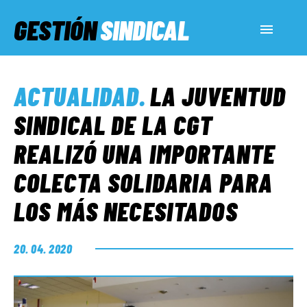
GESTIÓN
SINDICAL
ACTUALIDAD
ACTUALIDAD
.
LA JUVENTUD
SERVICIOS SOCIALES
SINDICAL DE LA CGT
REALIZÓ UNA IMPORTANTE
INFORMES ESPECIALES
COLECTA SOLIDARIA PARA
LOS MÁS NECESITADOS
FUERA DE MEGÁFONO
20. 04. 2020
EL LADO «G»