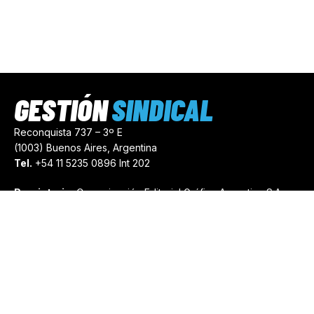
GESTIÓN
SINDICAL
Reconquista 737 – 3º E
(1003) Buenos Aires, Argentina
Tel.
+54 11 5235 0896 Int 202
Propietario:
Comunicación Editorial Gráfica Argentina S.A.
Número de Registro:
44103971
comercial@gestionsindical.com
redaccion@gestionsindical.com
Media Kit