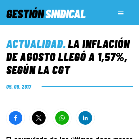
GESTIÓN
SINDICAL
ACTUALIDAD
ACTUALIDAD
.
LA INFLACIÓN
SERVICIOS SOCIALES
DE AGOSTO LLEGÓ A 1,57%,
SEGÚN LA CGT
INFORMES ESPECIALES
05. 09. 2017
FUERA DE MEGÁFONO
EL LADO «G»