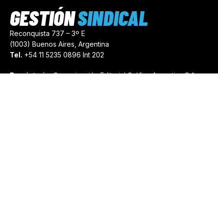
GESTIÓN
SINDICAL
Reconquista 737 – 3º E
(1003) Buenos Aires, Argentina
Tel.
+54 11 5235 0896 Int 202
Propietario:
Comunicación Editorial Gráfica Argentina S.A.
Número de Registro:
44103971
comercial@gestionsindical.com
redaccion@gestionsindical.com
Media Kit
Copyright © 2021.
Gestión Sindical. Todos Los Derechos
Reservados.
by