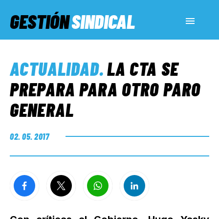
GESTIÓN
SINDICAL
ACTUALIDAD
ACTUALIDAD
.
LA CTA SE
SERVICIOS SOCIALES
PREPARA PARA OTRO PARO
GENERAL
INFORMES ESPECIALES
02. 05. 2017
FUERA DE MEGÁFONO
EL LADO «G»