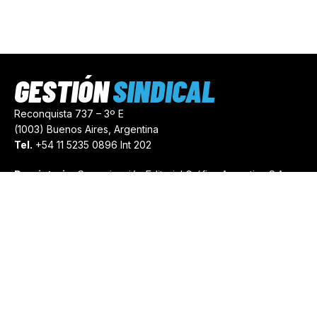
GESTIÓN
SINDICAL
Reconquista 737 – 3º E
(1003) Buenos Aires, Argentina
Tel.
+54 11 5235 0896 Int 202
Propietario:
Comunicación Editorial Gráfica Argentina S.A.
Número de Registro:
44103971
comercial@gestionsindical.com
redaccion@gestionsindical.com
Media Kit