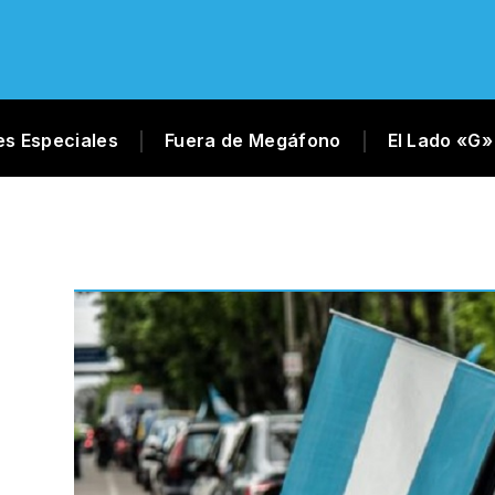
es Especiales
Fuera de Megáfono
El Lado «G»