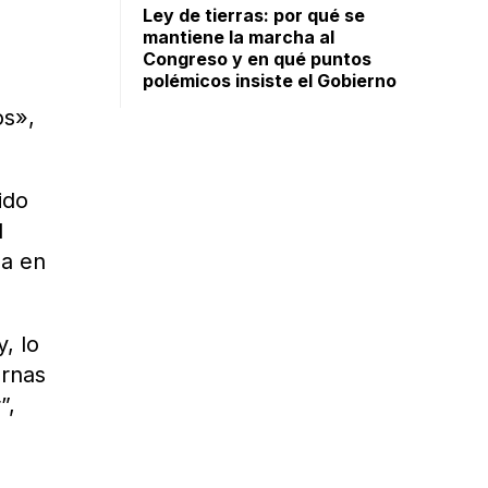
Ley de tierras: por qué se
mantiene la marcha al
Congreso y en qué puntos
polémicos insiste el Gobierno
os»,
ido
l
ea en
, lo
urnas
”,