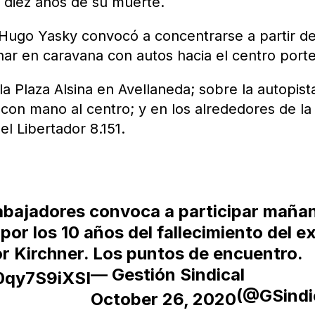
a diez años de su muerte.
Hugo Yasky convocó a concentrarse a partir de
har en caravana con autos hacia el centro port
a Plaza Alsina en Avellaneda; sobre la autopist
 con mano al centro; y en los alrededores de la
l Libertador 8.151.
abajadores convoca a participar maña
or los 10 años del fallecimiento del e
r Kirchner. Los puntos de encuentro.
— Gestión Sindical
/0qy7S9iXSI
(@GSindi
October 26, 2020