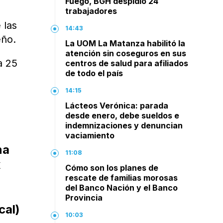
Fuego, BGH despidió 24
trabajadores
 las
14:43
eño.
La UOM La Matanza habilitó la
atención sin coseguros en sus
a 25
centros de salud para afiliados
de todo el país
14:15
Lácteos Verónica: parada
desde enero, debe sueldos e
indemnizaciones y denuncian
vaciamiento
na
11:08
x
Cómo son los planes de
rescate de familias morosas
del Banco Nación y el Banco
Provincia
cal)
10:03