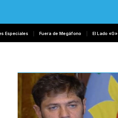
es Especiales
Fuera de Megáfono
El Lado «G»