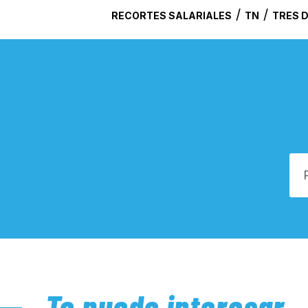
/
/
RECORTES SALARIALES
TN
TRES 
Te puede interesar