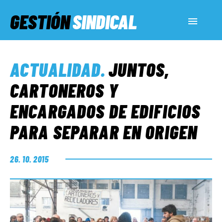
GESTIÓN
SINDICAL
ACTUALIDAD
ACTUALIDAD
.
JUNTOS,
SERVICIOS SOCIALES
CARTONEROS Y
ENCARGADOS DE EDIFICIOS
INFORMES ESPECIALES
PARA SEPARAR EN ORIGEN
FUERA DE MEGÁFONO
26. 10. 2015
EL LADO «G»