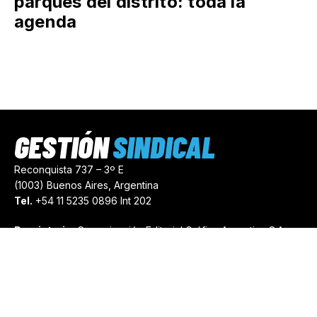
parques del distrito: toda la
agenda
GESTIÓN
SINDICAL
Reconquista 737 – 3º E
(1003) Buenos Aires, Argentina
Tel.
+54 11 5235 0896 Int 202
Propietario:
Comunicación Editorial Gráfica Argentina S.A.
Número de Registro:
44103971
comercial@gestionsindical.com
redaccion@gestionsindical.com