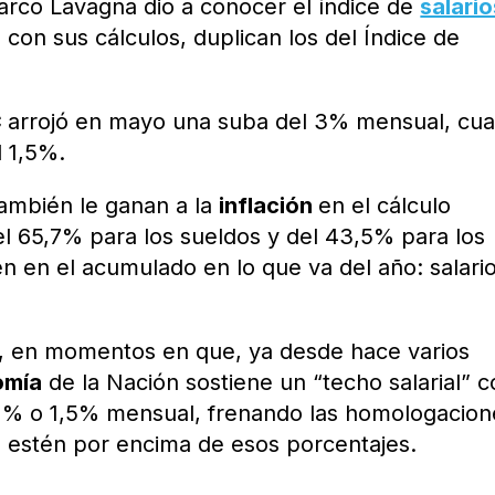
arco Lavagna dio a conocer el índice de
salario
on sus cálculos, duplican los del Índice de
C
arrojó en mayo una suba del 3% mensual, cu
l 1,5%.
también le ganan a la
inflación
en el cálculo
l 65,7% para los sueldos y del 43,5% para los
n en el acumulado en lo que va del año: salario
, en momentos en que, ya desde hace varios
omía
de la Nación sostiene un “techo salarial” 
1% o 1,5% mensual, frenando las homologacion
e estén por encima de esos porcentajes.