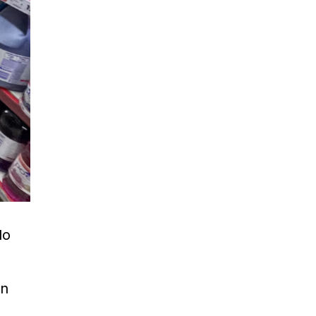
lo
un