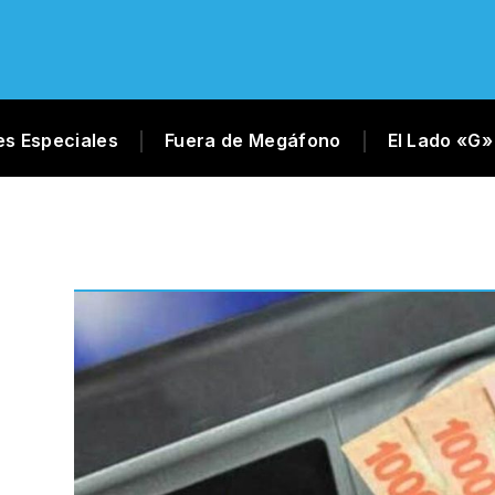
es Especiales
Fuera de Megáfono
El Lado «G»