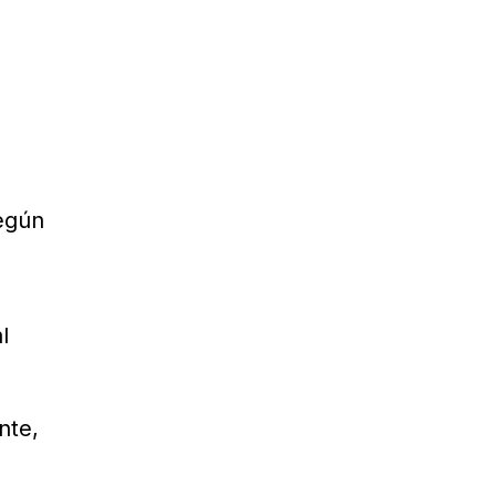
según
l
nte,