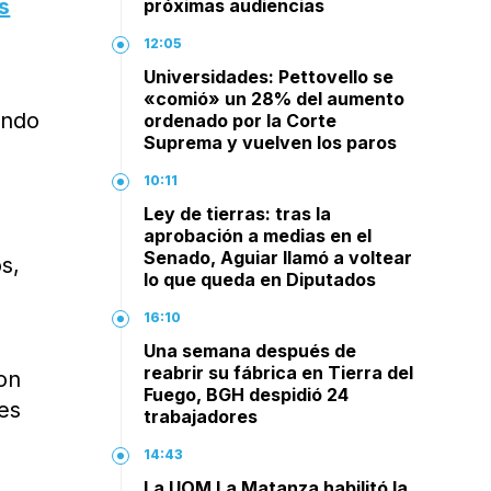
s
próximas audiencias
12:05
Universidades: Pettovello se
«comió» un 28% del aumento
ando
ordenado por la Corte
Suprema y vuelven los paros
10:11
Ley de tierras: tras la
aprobación a medias en el
Senado, Aguiar llamó a voltear
s,
lo que queda en Diputados
16:10
Una semana después de
reabrir su fábrica en Tierra del
con
Fuego, BGH despidió 24
es
trabajadores
14:43
La UOM La Matanza habilitó la