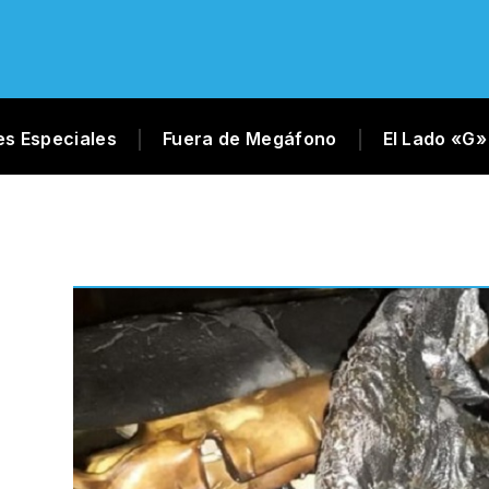
es Especiales
Fuera de Megáfono
El Lado «G»