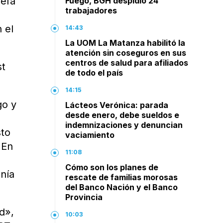
jefa
Fuego, BGH despidió 24
trabajadores
 el
14:43
La UOM La Matanza habilitó la
atención sin coseguros en sus
centros de salud para afiliados
st
de todo el país
.
14:15
go y
Lácteos Verónica: parada
desde enero, debe sueldos e
indemnizaciones y denuncian
sto
vaciamiento
 En
11:08
Cómo son los planes de
enía
rescate de familias morosas
del Banco Nación y el Banco
Provincia
d»,
10:03