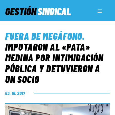
GESTIÓN
SINDICAL
ACTUALIDAD
FUERA DE MEGÁFONO
.
SERVICIOS SOCIALES
IMPUTARON AL «PATA»
MEDINA POR INTIMIDACIÓN
INFORMES ESPECIALES
PÚBLICA Y DETUVIERON A
UN SOCIO
FUERA DE MEGÁFONO
03. 10. 2017
EL LADO «G»