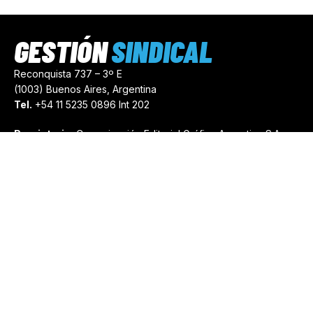
GESTIÓN
SINDICAL
Reconquista 737 – 3º E
(1003) Buenos Aires, Argentina
Tel.
+54 11 5235 0896 Int 202
Propietario:
Comunicación Editorial Gráfica Argentina S.A.
Número de Registro:
44103971
comercial@gestionsindical.com
redaccion@gestionsindical.com
Media Kit
Copyright © 2021.
Gestión Sindical. Todos Los Derechos
Reservados.