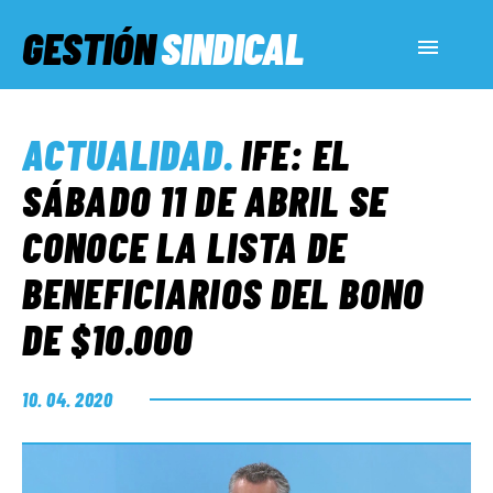
GESTIÓN
SINDICAL
ACTUALIDAD
ACTUALIDAD
.
IFE: EL
SERVICIOS SOCIALES
SÁBADO 11 DE ABRIL SE
CONOCE LA LISTA DE
INFORMES ESPECIALES
BENEFICIARIOS DEL BONO
DE $10.000
FUERA DE MEGÁFONO
10. 04. 2020
EL LADO «G»