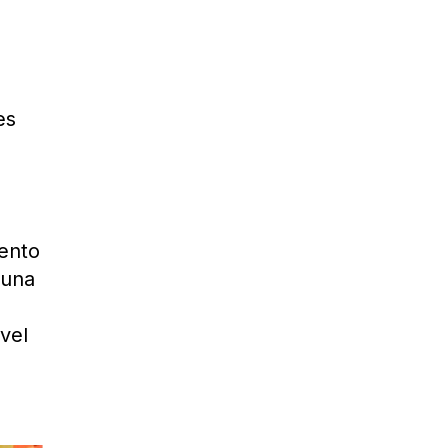
es
iento
 una
vel