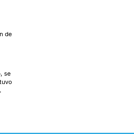
ón de
, se
etuvo
.