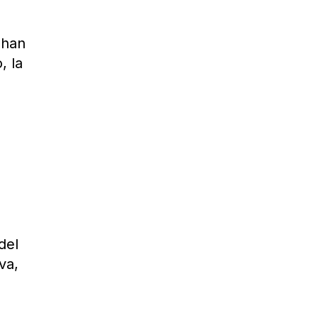
 han
, la
del
va,