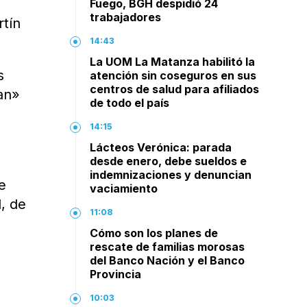
Fuego, BGH despidió 24
trabajadores
rtín
14:43
La UOM La Matanza habilitó la
s
atención sin coseguros en sus
centros de salud para afiliados
an»
de todo el país
14:15
Lácteos Verónica: parada
desde enero, debe sueldos e
indemnizaciones y denuncian
e
vaciamiento
, de
11:08
Cómo son los planes de
rescate de familias morosas
del Banco Nación y el Banco
Provincia
10:03