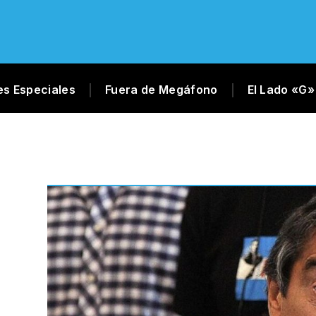
es Especiales
Fuera de Megáfono
El Lado «G»