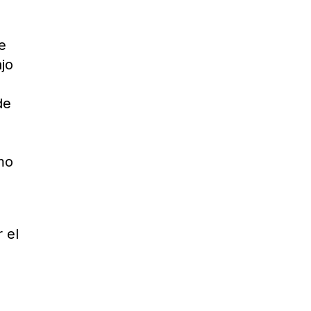
e
ajo
de
omo
n
 el