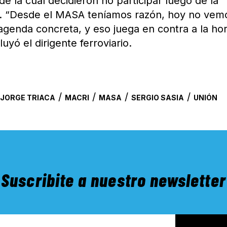
 de la cual decidieron no participar luego de la
16. “Desde el MASA teníamos razón, hoy no vem
agenda concreta, y eso juega en contra a la ho
uyó el dirigente ferroviario.
/
/
/
/
/
JORGE TRIACA
MACRI
MASA
SERGIO SASIA
UNIÓN
Suscribite a nuestro newsletter