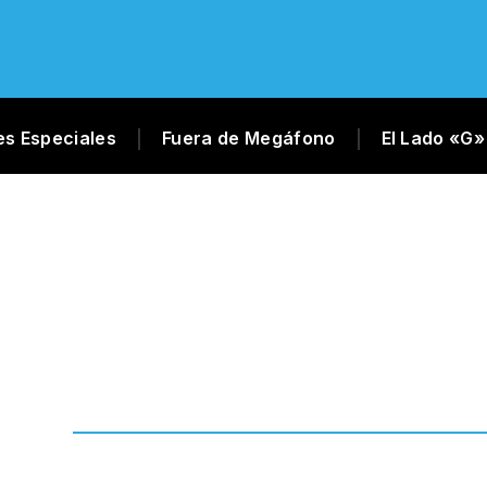
es Especiales
Fuera de Megáfono
El Lado «G»