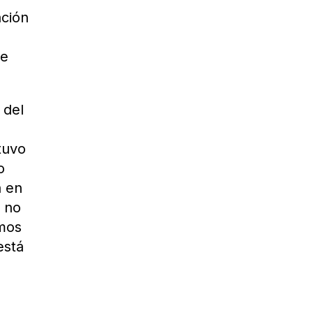
ación
re
 del
tuvo
o
á en
a no
emos
está