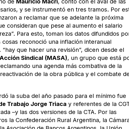
rno de
Mauricio Macri
, contó con el aval de las
sarios, y se instrumentó en tres tramos. Por es
zaron a reclamar que se adelante la próxima
ue consideran que pese al aumento el salario
reza”. Para esto, toman los datos difundidos po
s cosas reconoció una inflación interanual
 “hay que hacer una revisión”, dicen desde el
 Acción Sindical (MASA)
, un grupo que está p
 reclamando una agenda más combativa de la
reactivación de la obra pública y el combate de
ordó la suba del año pasado para el mínimo fue
de Trabajo Jorge Triaca
y referentes de la CG
cada –y las dos versiones de la CTA. Por las
os la Confederación Rural Argentina, la Cámar
 la Asociación de Bancos Argentinos, la Unión