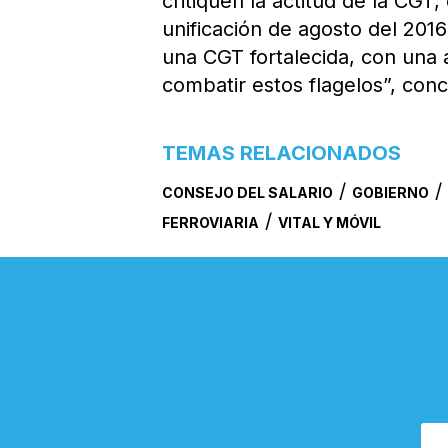
critiquen la actitud de la CGT,
unificación de agosto del 20
una CGT fortalecida, con una 
combatir estos flagelos”, concl
TEMAS RELACIONADOS
/
CONSEJO DEL SALARIO
GOBIERNO
/
FERROVIARIA
VITAL Y MÓVIL