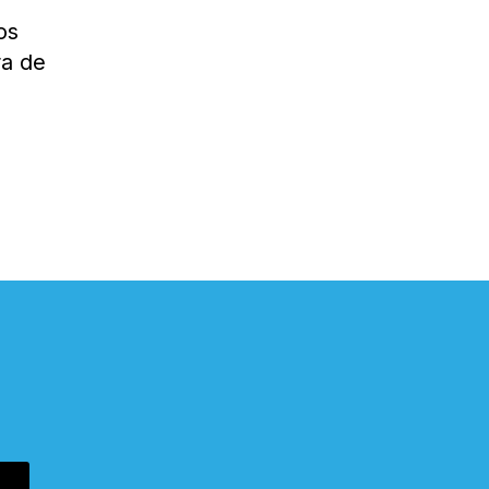
os
ra de