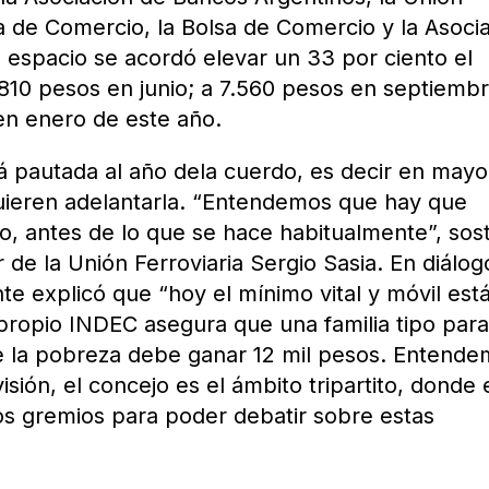
ra de Comercio, la Bolsa de Comercio y la Asoci
 espacio se acordó elevar un 33 por ciento el
6.810 pesos en junio; a 7.560 pesos en septiemb
 en enero de este año.
tá pautada al año dela cuerdo, es decir en mayo
uieren adelantarla. “Entendemos que hay que
io, antes de lo que se hace habitualmente”, sos
ar de la Unión Ferroviaria Sergio Sasia. En diálog
ente explicó que “hoy el mínimo vital y móvil est
propio INDEC asegura que una familia tipo par
de la pobreza debe ganar 12 mil pesos. Entend
sión, el concejo es el ámbito tripartito, donde 
los gremios para poder debatir sobre estas