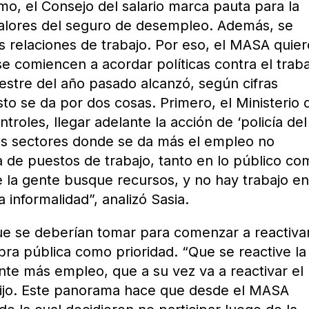
imo, el Consejo del salario marca pauta para la
 valores del seguro de desempleo. Además, se
 relaciones de trabajo. Por eso, el MASA quier
e comiencen a acordar políticas contra el trab
mestre del año pasado alcanzó, según cifras
Esto se da por dos cosas. Primero, el Ministerio 
troles, llegar adelante la acción de ‘policía del
los sectores donde se da más el empleo no
a de puestos de trabajo, tanto en lo público c
e la gente busque recursos, y no hay trabajo e
 informalidad”, analizó Sasia.
ue se deberían tomar para comenzar a reactivar
bra pública como prioridad. “Que se reactive la
te más empleo, que a su vez va a reactivar el
dijo. Este panorama hace que desde el MASA