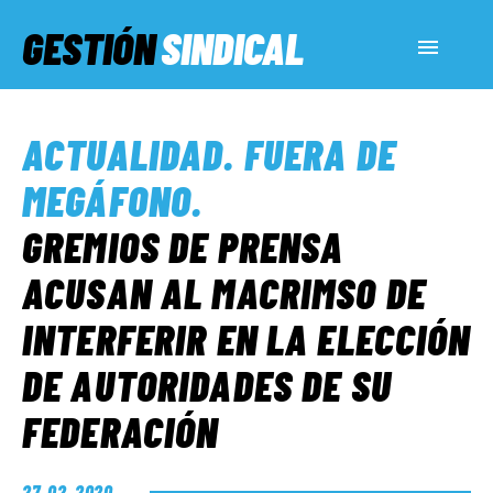
GESTIÓN
SINDICAL
ACTUALIDAD
ACTUALIDAD
.
FUERA DE
SERVICIOS SOCIALES
MEGÁFONO
.
GREMIOS DE PRENSA
INFORMES ESPECIALES
ACUSAN AL MACRIMSO DE
INTERFERIR EN LA ELECCIÓN
FUERA DE MEGÁFONO
DE AUTORIDADES DE SU
EL LADO «G»
FEDERACIÓN
27. 02. 2020