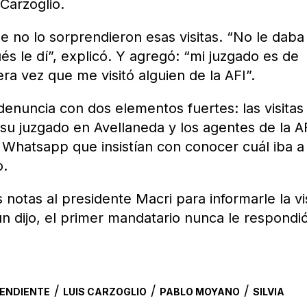
 Carzoglio.
ue no lo sorprendieron esas visitas. “No le daba 
s le dí”, explicó. Y agregó: “mi juzgado es de
era vez que me visitó alguien de la AFI”.
denuncia con dos elementos fuertes: las visitas
su juzgado en Avellaneda y los agentes de la AF
Whatsapp que insistían con conocer cuál iba a
o.
notas al presidente Macri para informarle la vi
ún dijo, el primer mandatario nunca le respondió
/
/
/
PENDIENTE
LUIS CARZOGLIO
PABLO MOYANO
SILVIA