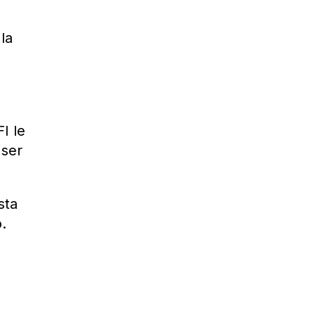
la
I le
 ser
sta
.