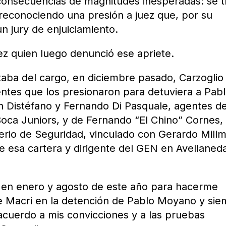
consecuencias de magnitudes inesperadas: se t
 reconociendo una presión a juez que, por su
n jury de enjuiciamiento.
ez quien luego denunció ese apriete.
rtaba del cargo, en diciembre pasado, Carzoglio
ntes que los presionaron para detuviera a Pab
n Distéfano y Fernando Di Pasquale, agentes de
 Boca Juniors, y de Fernando “El Chino” Cornes,
sterio de Seguridad, vinculado con Gerardo Mill
de esa cartera y dirigente del GEN en Avellaned
 en enero y agosto de este año para hacerme
te Macri en la detención de Pablo Moyano y si
 acuerdo a mis convicciones y a las pruebas