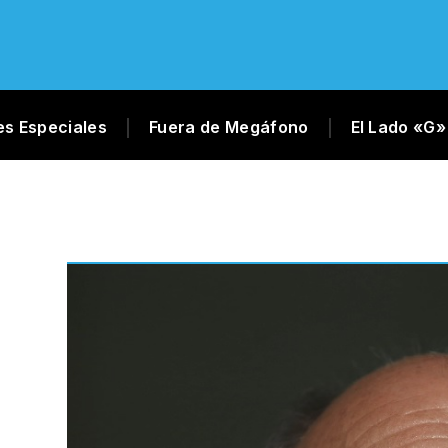
es Especiales
Fuera de Megáfono
El Lado «G»