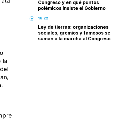
rata
Congreso y en qué puntos
polémicos insiste el Gobierno
16:22
Ley de tierras: organizaciones
sociales, gremios y famosos se
suman a la marcha al Congreso
lo
 la
 del
man,
a.
empre