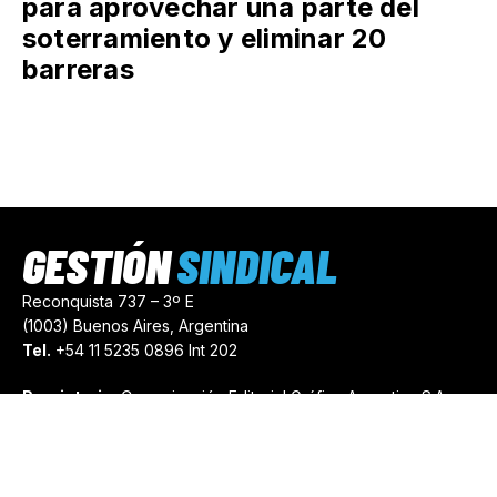
para aprovechar una parte del
soterramiento y eliminar 20
barreras
GESTIÓN
SINDICAL
Reconquista 737 – 3º E
(1003) Buenos Aires, Argentina
Tel.
+54 11 5235 0896 Int 202
Propietario:
Comunicación Editorial Gráfica Argentina S.A.
Número de Registro:
44103971
comercial@gestionsindical.com
redaccion@gestionsindical.com