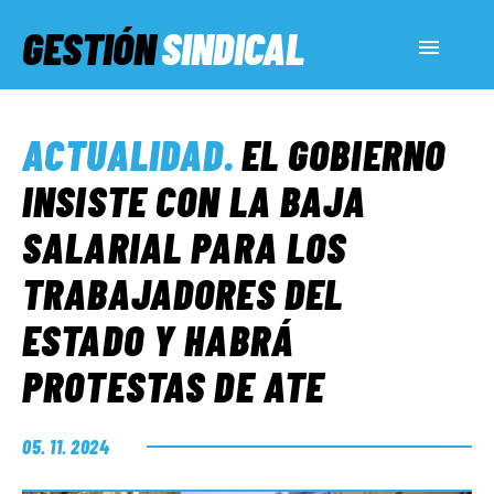
GESTIÓN
SINDICAL
ACTUALIDAD
ACTUALIDAD
.
EL GOBIERNO
SERVICIOS SOCIALES
INSISTE CON LA BAJA
SALARIAL PARA LOS
INFORMES ESPECIALES
TRABAJADORES DEL
ESTADO Y HABRÁ
FUERA DE MEGÁFONO
PROTESTAS DE ATE
EL LADO «G»
05. 11. 2024