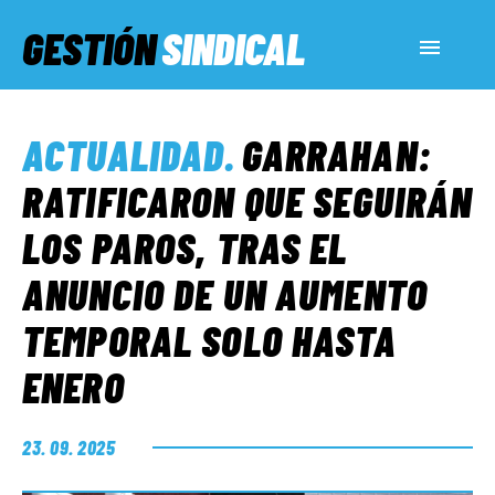
GESTIÓN
SINDICAL
ACTUALIDAD
ACTUALIDAD
.
GARRAHAN:
SERVICIOS SOCIALES
RATIFICARON QUE SEGUIRÁN
LOS PAROS, TRAS EL
INFORMES ESPECIALES
ANUNCIO DE UN AUMENTO
TEMPORAL SOLO HASTA
FUERA DE MEGÁFONO
ENERO
EL LADO «G»
23. 09. 2025