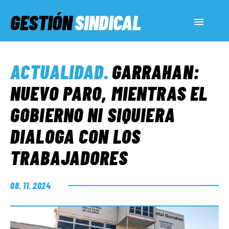
GESTIÓN
SINDICAL
ACTUALIDAD
ACTUALIDAD
.
GARRAHAN:
SERVICIOS SOCIALES
NUEVO PARO, MIENTRAS EL
GOBIERNO NI SIQUIERA
INFORMES ESPECIALES
DIALOGA CON LOS
TRABAJADORES
FUERA DE MEGÁFONO
08. 11. 2024
EL LADO «G»