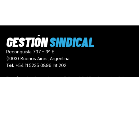
GESTIÓN
SINDICAL
Reconquista 737 – 3º E
(1003) Buenos Aires, Argentina
Tel.
+54 11 5235 0896 Int 202
Propietario:
Comunicación Editorial Gráfica Argentina S.A.
Número de Registro:
44103971
comercial@gestionsindical.com
redaccion@gestionsindical.com
Media Kit