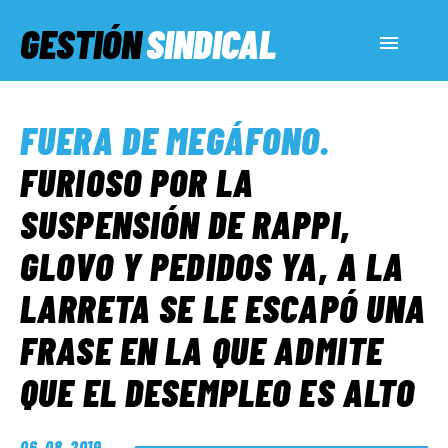
GESTIÓN
SINDICAL
ACTUALIDAD
FUERA DE MEGÁFONO
.
SERVICIOS SOCIALES
FURIOSO POR LA
SUSPENSIÓN DE RAPPI,
INFORMES ESPECIALES
GLOVO Y PEDIDOS YA, A LA
LARRETA SE LE ESCAPÓ UNA
FUERA DE MEGÁFONO
FRASE EN LA QUE ADMITE
EL LADO «G»
QUE EL DESEMPLEO ES ALTO
06. 08. 2019