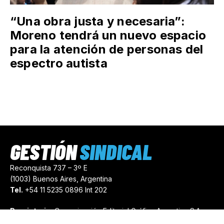
“Una obra justa y necesaria”:
Moreno tendrá un nuevo espacio
para la atención de personas del
espectro autista
GESTIÓN
SINDICAL
Reconquista 737 – 3º E
(1003) Buenos Aires, Argentina
Tel.
+54 11 5235 0896 Int 202
Propietario:
Comunicación Editorial Gráfica Argentina S.A.
Número de Registro:
44103971